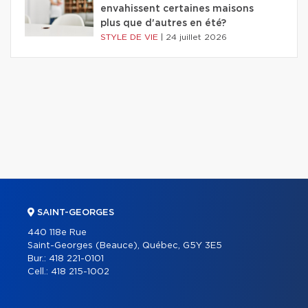
envahissent certaines maisons
plus que d'autres en été?
STYLE DE VIE
|
24 juillet 2026
SAINT-GEORGES
440 118e Rue
Saint-Georges (Beauce), Québec, G5Y 3E5
Bur.:
418 221-0101
Cell.:
418 215-1002