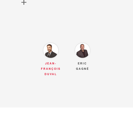
+
et les motive à venir visiter!
JEAN-
ERIC
FRANÇOIS
GAGNÉ
DUVAL