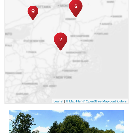
6
2
Leaflet
|
© MapTiler
© OpenStreetMap contributors