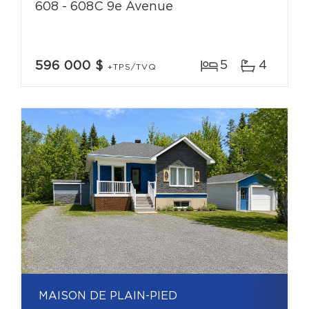
608 - 608C 9e Avenue
5
4
596 000 $
+TPS/TVQ
MAISON DE PLAIN-PIED