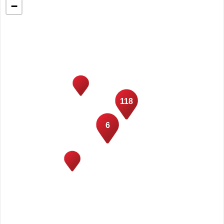
−
118
6