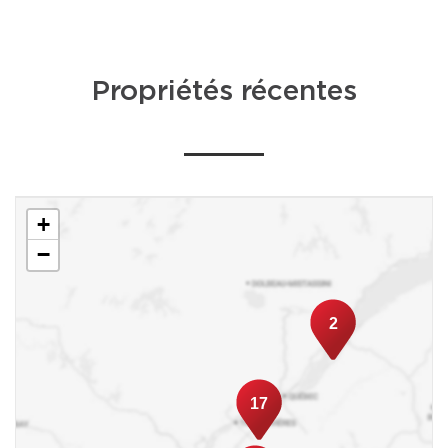
Propriétés récentes
+
−
2
17