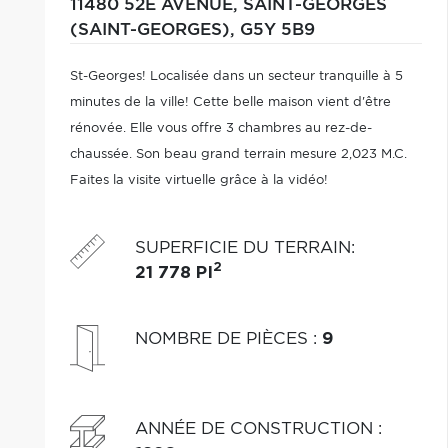
11480 52E AVENUE,
SAINT-GEORGES
(SAINT-GEORGES),
G5Y 5B9
St-Georges! Localisée dans un secteur tranquille à 5
minutes de la ville! Cette belle maison vient d'être
rénovée. Elle vous offre 3 chambres au rez-de-
chaussée. Son beau grand terrain mesure 2,023 M.C.
Faites la visite virtuelle grâce à la vidéo!
SUPERFICIE DU TERRAIN
:
2
21 778 PI
NOMBRE DE PIÈCES
:
9
ANNÉE DE CONSTRUCTION
: