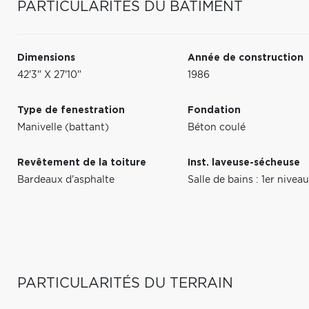
PARTICULARITÉS DU BÂTIMENT
Dimensions
Année de construction
42'3" X 27'10"
1986
Type de fenestration
Fondation
Manivelle (battant)
Béton coulé
Revêtement de la toiture
Inst. laveuse-sécheuse
Bardeaux d'asphalte
Salle de bains : 1er nive
PARTICULARITÉS DU TERRAIN