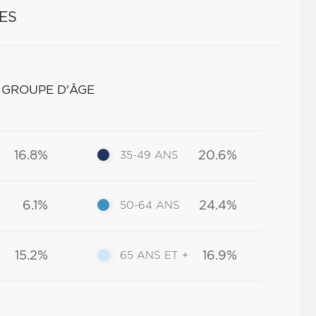
ES
 GROUPE D'ÂGE
16.8%
20.6%
35-49 ANS
6.1%
24.4%
50-64 ANS
15.2%
16.9%
65 ANS ET +